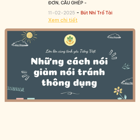
ĐƠN, CÂU GHÉP -
-
11-02-2025
Bút Nhí Trổ Tài
Xem chi tiết