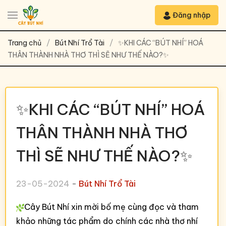
Đăng nhập
Trang chủ
Bút Nhí Trổ Tài
✨KHI CÁC “BÚT NHÍ” HOÁ
THÂN THÀNH NHÀ THƠ THÌ SẼ NHƯ THẾ NÀO?✨
✨KHI CÁC “BÚT NHÍ” HOÁ
THÂN THÀNH NHÀ THƠ
THÌ SẼ NHƯ THẾ NÀO?✨
23-05-2024
-
Bút Nhí Trổ Tài
Cây Bút Nhí xin mời bố mẹ cùng đọc và tham
khảo những tác phẩm do chính các nhà thơ nhí