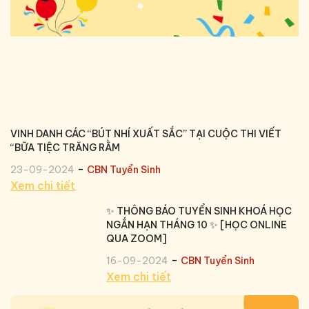
VINH DANH CÁC “BÚT NHÍ XUẤT SẮC” TẠI CUỘC THI VIẾT
“BỮA TIỆC TRĂNG RẰM
-
23-09-2024
CBN Tuyển Sinh
Xem chi tiết
✨ THÔNG BÁO TUYỂN SINH KHOÁ HỌC
NGẮN HẠN THÁNG 10 ✨ [HỌC ONLINE
QUA ZOOM]
-
16-09-2024
CBN Tuyển Sinh
Xem chi tiết