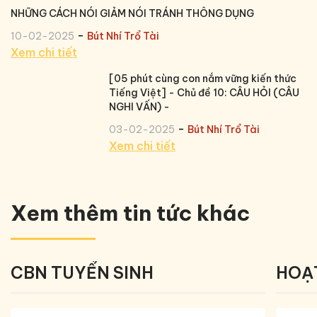
NHỮNG CÁCH NÓI GIẢM NÓI TRÁNH THÔNG DỤNG
-
10-02-2025
Bút Nhí Trổ Tài
Xem chi tiết
[05 phút cùng con nắm vững kiến thức
Tiếng Việt] - Chủ đề 10: CÂU HỎI (CÂU
NGHI VẤN) -
-
03-02-2025
Bút Nhí Trổ Tài
Xem chi tiết
Xem thêm tin tức khác
CBN TUYỂN SINH
HOẠ