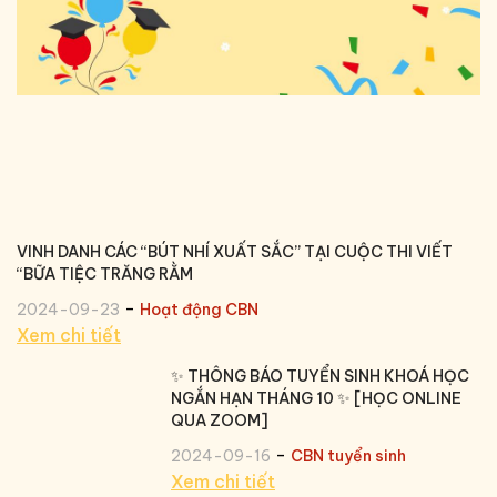
VINH DANH CÁC “BÚT NHÍ XUẤT SẮC” TẠI CUỘC THI VIẾT
“BỮA TIỆC TRĂNG RẰM
-
2024-09-23
Hoạt động CBN
Xem chi tiết
✨ THÔNG BÁO TUYỂN SINH KHOÁ HỌC
NGẮN HẠN THÁNG 10 ✨ [HỌC ONLINE
QUA ZOOM]
-
2024-09-16
CBN tuyển sinh
Xem chi tiết