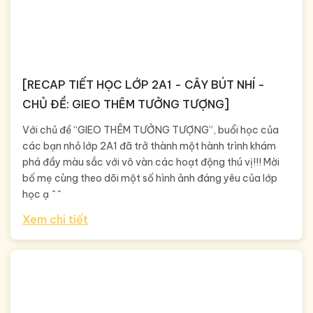
[RECAP TIẾT HỌC LỚP 2A1 - CÂY BÚT NHÍ -
CHỦ ĐỀ: GIEO THÊM TƯỞNG TƯỢNG]
Với chủ đề “GIEO THÊM TƯỞNG TƯỢNG”, buổi học của
các bạn nhỏ lớp 2A1 đã trở thành một hành trình khám
phá đầy màu sắc với vô vàn các hoạt động thú vị!!! Mời
bố mẹ cùng theo dõi một số hình ảnh đáng yêu của lớp
học ạ ^^
Xem chi tiết