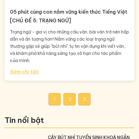
05 phút cùng con nắm vững kiến thức Tiếng Việt
[CHỦ ĐỀ 5: TRẠNG NGỮ]
Trạng ngữ - gia vị cho những câu văn, bài văn trở nên hấp
dẫn và ấn tượng hơn! Nắm vững các loại trạng ngữ
thường gặp sẽ giúp "bút nhí" tự tin vận dụng khi viết văn,
và khám phá khả năng sáng tạo vô hạn cho tác phẩm
của mình.
Xem chi tiết
1
2
3
Tin nổi bật
CÂY BÚT NHÍ TUYỂN SINH KHOÁ NGẮN