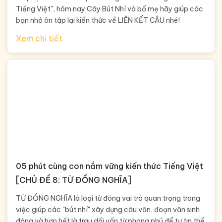
Tiếng Việt", hôm nay Cây Bút Nhí và bố mẹ hãy giúp các
bạn nhỏ ôn tập lại kiến thức về LIÊN KẾT CÂU nhé!
Xem chi tiết
05 phút cùng con nắm vững kiến thức Tiếng Việt
[CHỦ ĐỀ 8: TỪ ĐỒNG NGHĨA]
TỪ ĐỒNG NGHĨA là loại từ đóng vai trò quan trọng trong
việc giúp các "bút nhí" xây dựng câu văn, đoạn văn sinh
động và hơn hết là trau dồi vốn từ phong phú để tự tin thể