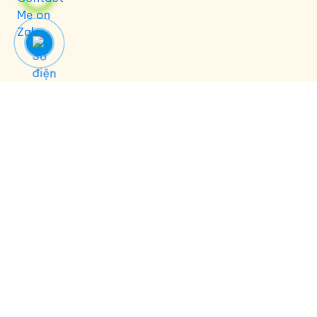
Về Cây Bút Nhí
Cây Bút Nhí
đã và đang phát triển với sứ mệnh gieo mầm,
nuôi dưỡng tình yêu Tiếng Việt trong mỗi bạn nhỏ, để các bạn
được sống trong không khí trong lành, thân thương của thứ
tiếng mẹ đẻ giàu nhạc điệu, giàu sức sống, và để '"Tiếng Việt
còn trong mỗi người - Hồn Việt mình còn nguyên vẹn tròn'"
(Thương ca Tiếng Việt)