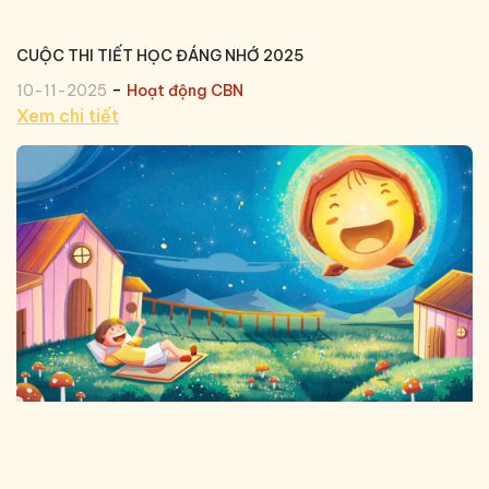
CUỘC THI TIẾT HỌC ĐÁNG NHỚ 2025
-
10-11-2025
Hoạt động CBN
Xem chi tiết