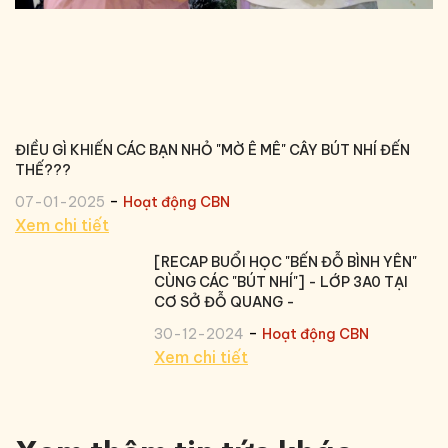
ĐIỀU GÌ KHIẾN CÁC BẠN NHỎ "MỜ Ê MÊ" CÂY BÚT NHÍ ĐẾN
THẾ???
-
07-01-2025
Hoạt động CBN
Xem chi tiết
[RECAP BUỔI HỌC "BẾN ĐỖ BÌNH YÊN"
CÙNG CÁC "BÚT NHÍ"] - LỚP 3A0 TẠI
CƠ SỞ ĐỖ QUANG -
-
30-12-2024
Hoạt động CBN
Xem chi tiết