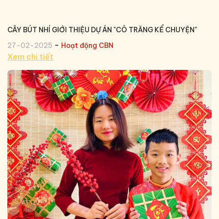
CÂY BÚT NHÍ GIỚI THIỆU DỰ ÁN "CÔ TRĂNG KỂ CHUYỆN"
-
27-02-2025
Hoạt động CBN
Xem chi tiết