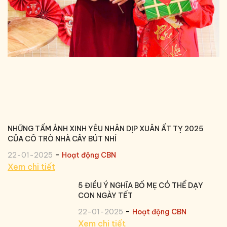
NHỮNG TẤM ẢNH XINH YÊU NHÂN DỊP XUÂN ẤT TỴ 2025
CỦA CÔ TRÒ NHÀ CÂY BÚT NHÍ
-
22-01-2025
Hoạt động CBN
Xem chi tiết
5 ĐIỀU Ý NGHĨA BỐ MẸ CÓ THỂ DẠY
CON NGÀY TẾT
-
22-01-2025
Hoạt động CBN
Xem chi tiết