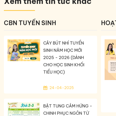
Xem thêm tin tức khác
CBN TUYỂN SINH
HOẠ
CÂY BÚT NHÍ TUYỂN
SINH NĂM HỌC MỚI
2025 - 2026 (DÀNH
CHO HỌC SINH KHỐI
TIỂU HỌC)
24-04-2025
BẬT TUNG CẢM HỨNG -
CHINH PHỤC NGÔN TỪ