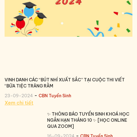
VINH DANH CÁC “BÚT NHÍ XUẤT SẮC” TẠI CUỘC THI VIẾT
“BỮA TIỆC TRĂNG RẰM
-
23-09-2024
CBN Tuyển Sinh
Xem chi tiết
✨ THÔNG BÁO TUYỂN SINH KHOÁ HỌC
NGẮN HẠN THÁNG 10 ✨ [HỌC ONLINE
QUA ZOOM]
-
16-09-2024
CBN Tuyển Sinh