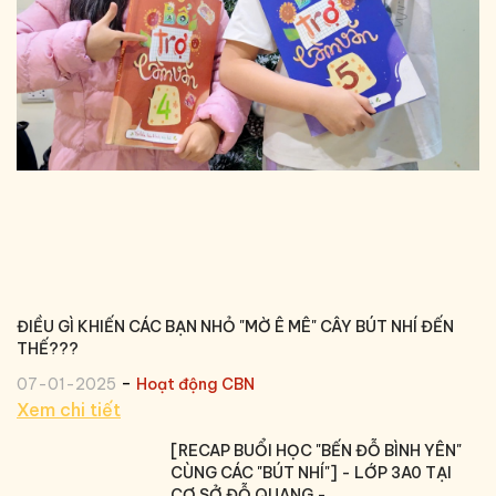
ĐIỀU GÌ KHIẾN CÁC BẠN NHỎ "MỜ Ê MÊ" CÂY BÚT NHÍ ĐẾN
THẾ???
-
07-01-2025
Hoạt động CBN
Xem chi tiết
[RECAP BUỔI HỌC "BẾN ĐỖ BÌNH YÊN"
CÙNG CÁC "BÚT NHÍ"] - LỚP 3A0 TẠI
CƠ SỞ ĐỖ QUANG -