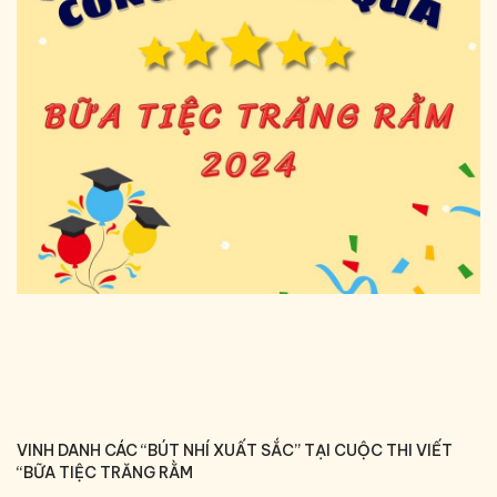
VINH DANH CÁC “BÚT NHÍ XUẤT SẮC” TẠI CUỘC THI VIẾT
“BỮA TIỆC TRĂNG RẰM