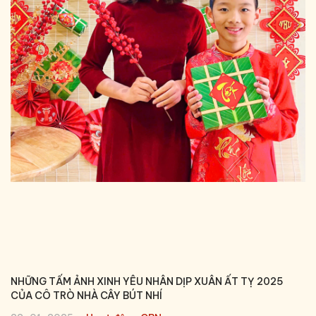
NHỮNG TẤM ẢNH XINH YÊU NHÂN DỊP XUÂN ẤT TỴ 2025
CỦA CÔ TRÒ NHÀ CÂY BÚT NHÍ