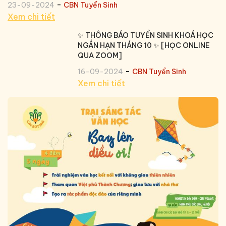
-
23-09-2024
CBN Tuyển Sinh
Xem chi tiết
✨ THÔNG BÁO TUYỂN SINH KHOÁ HỌC
NGẮN HẠN THÁNG 10 ✨ [HỌC ONLINE
QUA ZOOM]
-
16-09-2024
CBN Tuyển Sinh
Xem chi tiết