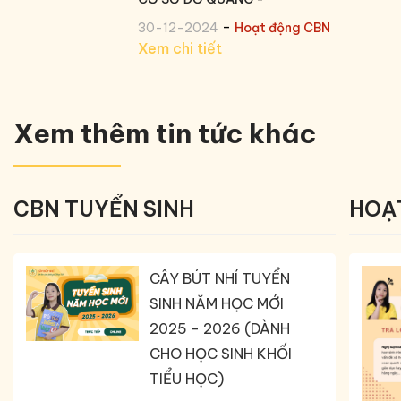
-
30-12-2024
Hoạt động CBN
Xem chi tiết
Xem thêm tin tức khác
CBN TUYỂN SINH
HOẠ
CÂY BÚT NHÍ TUYỂN
SINH NĂM HỌC MỚI
2025 - 2026 (DÀNH
CHO HỌC SINH KHỐI
TIỂU HỌC)