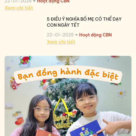
-
22-01-2025
Hoạt động CBN
Xem chi tiết
5 ĐIỀU Ý NGHĨA BỐ MẸ CÓ THỂ DẠY
CON NGÀY TẾT
-
22-01-2025
Hoạt động CBN
Xem chi tiết